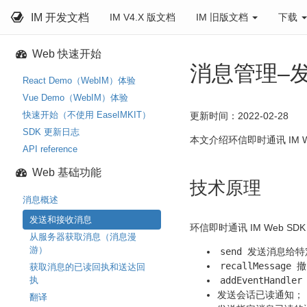
IM 开发文档
IM V4.X 版文档
IM 旧版文档
下载
Web 快速开始
消息管理–
React Demo（WebIM）体验
Vue Demo（WebIM）体验
快速开始（不使用 EaseIMKIT）
更新时间：2022-02-28
SDK 更新日志
本文介绍环信即时通讯 IM 
API reference
Web 基础功能
技术原理
消息概述
发送和接收消息
环信即时通讯 IM Web 
从服务器获取消息（消息漫
游）
send
发送消息给特
recallMessage
撤
获取消息的已读回执和送达回
执
addEventHandler
发送会话已读通知；
翻译