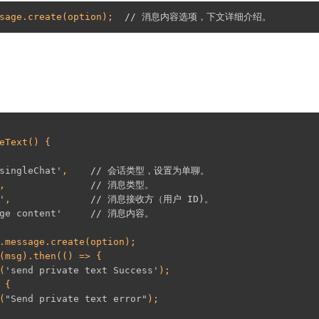
sage.create(option);  
// 消息内容选项，下文详细介绍。
。
eText
(
) 
{

singleChat'
,    
// 会话类型，设置为单聊。
,               
// 消息类型。
'
,              
// 消息接收方（用户 ID)。
ge content'
// 消息内容。
.message.create(option); 

(
'send private text Success'
);  

(
"Send private text error"
);  
