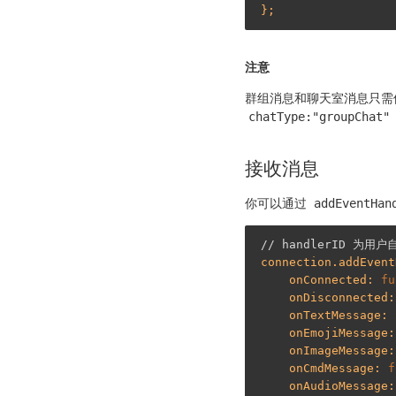
注意
群组消息和聊天室消息只需修改
chatType:"groupChat"
接收消息
你可以通过
addEventHan
// handlerID 为用
connection.addEvent
    onConnected: 
fu
    onDisconnected
    onTextMessage: 
    onEmojiMessage
    onImageMessage
    onCmdMessage: 
f
    onAudioMessage