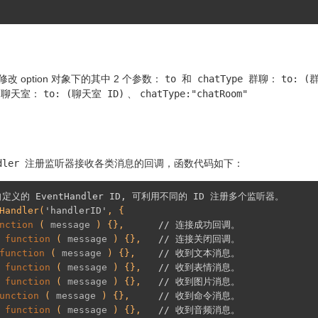
 option 对象下的其中 2 个参数：
to
和
chatType
群聊：
to: (
聊天室：
to: (聊天室 ID)
、
chatType:"chatRoom"
dler
注册监听器接收各类消息的回调，函数代码如下：
户自定义的 EventHandler ID, 可利用不同的 ID 注册多个监听器。
Handler(
'handlerID'
, {

nction
 (
 message 
) 
{},      
// 连接成功回调。
: 
function
 (
 message 
) 
{},   
// 连接关闭回调。
function
 (
 message 
) 
{},    
// 收到文本消息。
: 
function
 (
 message 
) 
{},   
// 收到表情消息。
: 
function
 (
 message 
) 
{},   
// 收到图片消息。
unction
 (
 message 
) 
{},     
// 收到命令消息。
: 
function
 (
 message 
) 
{},   
// 收到音频消息。