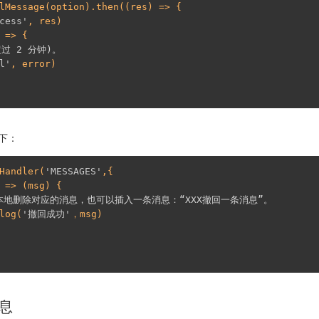
cess'
, res)

超过 2 分钟)。
l'
, error)

下：
Handler(
'MESSAGES'
,{

本地删除对应的消息，也可以插入一条消息：“XXX撤回一条消息”。
log(
'撤回成功'
，msg) 

息