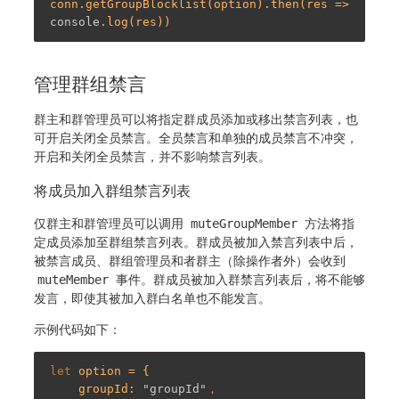
conn.getGroupBlocklist(option).then(res => 
console
管理群组禁言
群主和群管理员可以将指定群成员添加或移出禁言列表，也
可开启关闭全员禁言。全员禁言和单独的成员禁言不冲突，
开启和关闭全员禁言，并不影响禁言列表。
将成员加入群组禁言列表
仅群主和群管理员可以调用
muteGroupMember
方法将指
定成员添加至群组禁言列表。群成员被加入禁言列表中后，
被禁言成员、群组管理员和者群主（除操作者外）会收到
muteMember
事件。群成员被加入群禁言列表后，将不能够
发言，即使其被加入群白名单也不能发言。
示例代码如下：
let
 option = {

    groupId: 
"groupId"
，
