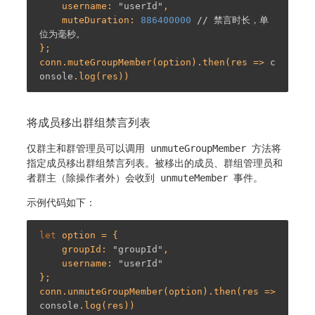
    username: 
"userId"
,

    muteDuration: 
886400000
// 禁言时长，单
位为毫秒。
};

conn.muteGroupMember(option).then(res => 
c
onsole
将成员移出群组禁言列表
仅群主和群管理员可以调用
unmuteGroupMember
方法将
指定成员移出群组禁言列表。被移出的成员、群组管理员和
者群主（除操作者外）会收到
unmuteMember
事件。
示例代码如下：
let
 option = {

    groupId: 
"groupId"
,

    username: 
"userId"
};

conn.unmuteGroupMember(option).then(res => 
console