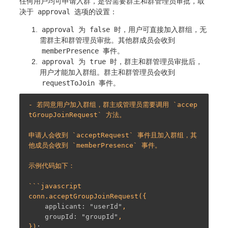
任何用户均可申请入群，是否需要群主和群管理员审批，取
决于
approval
选项的设置：
approval
为
false
时，用户可直接加入群组，无
需群主和群管理员审批。其他群成员会收到
memberPresence
事件。
approval
为
true
时，群主和群管理员审批后，
用户才能加入群组。群主和群管理员会收到
requestToJoin
事件。
- 若同意用户加入群组，群主或管理员需要调用 `accep
tGroupJoinRequest` 方法。

申请人会收到 `acceptRequest` 事件且加入群组，其
他成员会收到 `memberPresence` 事件。

示例代码如下：

```javascript

    applicant:
"userId"
    groupId:
"groupId"
,

})
;