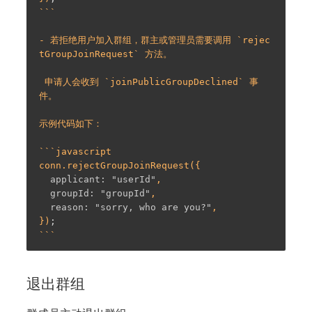
```

- 若拒绝用户加入群组，群主或管理员需要调用 `rejec
tGroupJoinRequest` 方法。

 申请人会收到 `joinPublicGroupDeclined` 事
件。

示例代码如下：

```javascript

  applicant:
"userId"
  groupId:
"groupId"
  reason:
"sorry, who are you?"
,

})
;
退出群组