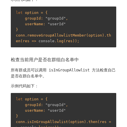
let
 option = {

    groupId: 
"groupId"
,

    userName: 
"userId"
}

conn.removeGroupAllowlistMember(option).th
en(res => 
console
检查当前用户是否在群组白名单中
所有群成员可以调用
isInGroupAllowlist
方法检查自己
是否在群白名单中。
示例代码如下：
let
 option = {

    groupId: 
"groupId"
,

    userName: 
"userId"
}

conn.isInGroupAllowlist(option).then(res =