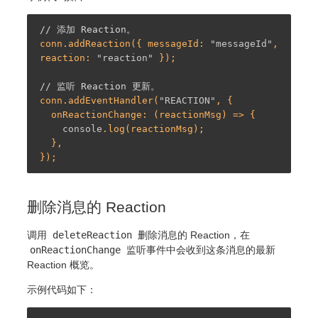
// 添加 Reaction。
conn.addReaction({ messageId: 
"messageId"
, 
reaction: 
"reaction"
 });

// 监听 Reaction 更新。
conn.addEventHandler(
"REACTION"
, {

  onReactionChange: (reactionMsg) => {

console
.log(reactionMsg);

  },

删除消息的 Reaction
调用
deleteReaction
删除消息的 Reaction，在
onReactionChange
监听事件中会收到这条消息的最新
Reaction 概览。
示例代码如下：