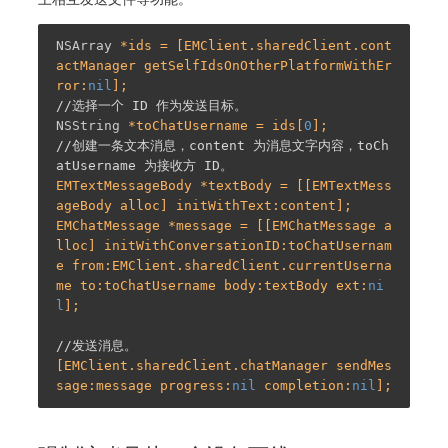
NSArray
 *ids = [EMClient.sharedClient.cont
actManager getSelfIdsOnOtherPlatformWithEr
ror:
nil
//选择一个 ID 作为发送目标。
NSString
 *toChatUsername = ids[
0
//创建一条文本消息，content 为消息文字内容，toCh
atUsername 为接收方 ID。
EMTextMessageBody *textBody = [[EMTextMess
ageBody alloc] initWithText:content];

EMChatMessage *message = [[EMChatMessage a
lloc] initWithConversationID:toChatUsernam
e from:EMClient.sharedClient.currentUserna
me to:toChatUsername body:textBody ext:
ni
l
];

//发送消息。
[EMClient.sharedClient.chatManager sendMes
sage:message progress:
nil
 completion:
nil