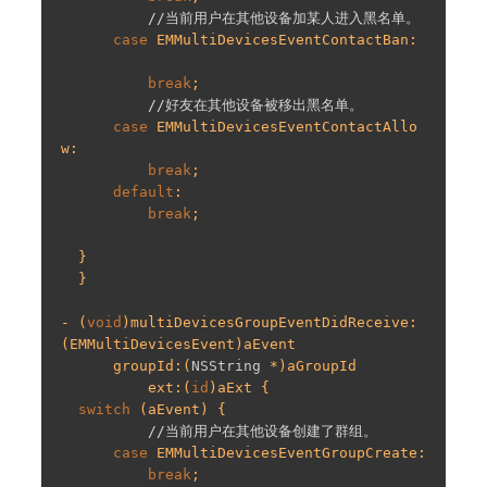
//当前用户在其他设备加某人进入黑名单。
case
 EMMultiDevicesEventContactBan:

break
;

//好友在其他设备被移出黑名单。
case
 EMMultiDevicesEventContactAllo
w:

break
;

default
:

break
;

  }

  }

- (
void
)multiDevicesGroupEventDidReceive:
(EMMultiDevicesEvent)aEvent

      groupId:(
NSString
 *)aGroupId

          ext:(
id
)aExt {

switch
 (aEvent) {

//当前⽤户在其他设备创建了群组。
case
 EMMultiDevicesEventGroupCreate:

break
;
