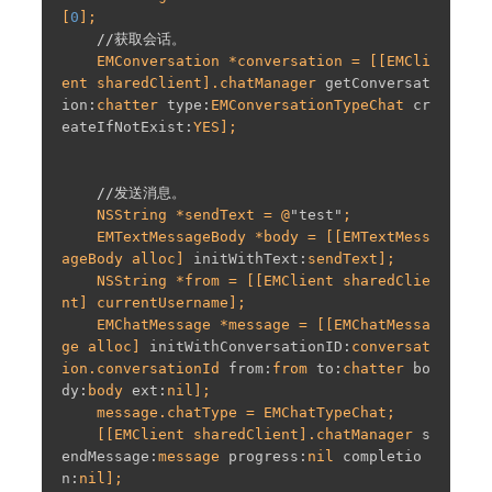
[
0
];

//获取会话。
    EMConversation *conversation = [[EMCli
ent sharedClient].chatManager 
getConversat
ion:
chatter 
type:
EMConversationTypeChat 
cr
eateIfNotExist:
YES];

//发送消息。
    NSString *sendText = @
"test"
;

    EMTextMessageBody *body = [[EMTextMess
ageBody alloc] 
initWithText:
sendText];

    NSString *from = [[EMClient sharedClie
nt] currentUsername];

    EMChatMessage *message = [[EMChatMessa
ge alloc] 
initWithConversationID:
conversat
ion.conversationId 
from:
from 
to:
chatter 
bo
dy:
body 
ext:
nil];

    message.chatType = EMChatTypeChat;

    [[EMClient sharedClient].chatManager 
s
endMessage:
message 
progress:
nil 
completio
n:
nil];
