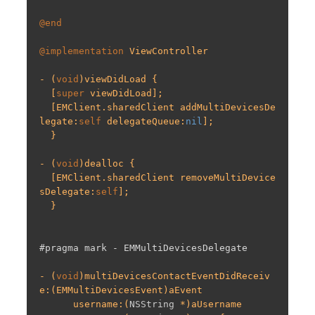
@end
@implementation
ViewController
- (
void
)viewDidLoad {

  [
super
 viewDidLoad];

  [EMClient.sharedClient addMultiDevicesDe
legate:
self
 delegateQueue:
nil
];

  }

- (
void
)dealloc {

  [EMClient.sharedClient removeMultiDevice
sDelegate:
self
];

  }

#pragma mark - EMMultiDevicesDelegate
- (
void
)multiDevicesContactEventDidReceiv
e:(EMMultiDevicesEvent)aEvent

      username:(
NSString
 *)aUsername
