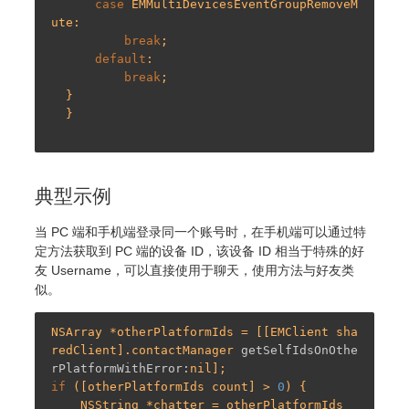
case
 EMMultiDevicesEventGroupRemoveM
ute:

break
;

default
:

break
;

  }

  }

典型示例
当 PC 端和手机端登录同一个账号时，在手机端可以通过特
定方法获取到 PC 端的设备 ID，该设备 ID 相当于特殊的好
友 Username，可以直接使用于聊天，使用方法与好友类
似。
NSArray *otherPlatformIds = [[EMClient sha
redClient].contactManager 
getSelfIdsOnOthe
rPlatformWithError:
if
 ([otherPlatformIds count] > 
0
) {

    NSString *chatter = otherPlatformIds