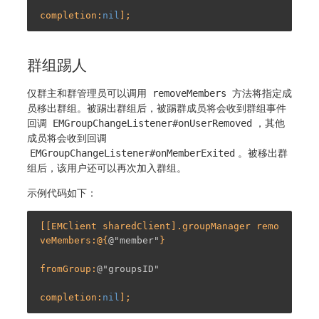
completion:
nil
群组踢人
仅群主和群管理员可以调用
removeMembers
方法将指定成
员移出群组。被踢出群组后，被踢群成员将会收到群组事件
回调
EMGroupChangeListener#onUserRemoved
，其他
成员将会收到回调
EMGroupChangeListener#onMemberExited
。被移出群
组后，该用户还可以再次加入群组。
示例代码如下：
[[EMClient sharedClient].groupManager remo
veMembers:@{
@"member"
}

fromGroup:
@"groupsID"
completion:
nil