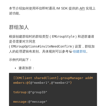
本节介绍如何使用环信即时通讯 IM SDK 提供的
API
实现上
述功能。
群组加人
根据创建群组时的群组类型 (
EMGroupStyle
) 和进群邀请
是否需要对方同意
(
EMGroupOptions#inviteNeedConfirm
) 设置，群组加
人的处理逻辑有差别。具体规则可以参考
创建群组
。
示例代码如下：
邀请加群：
[[EMClient sharedClient].groupManager addM
embers:@{
@"member1"
,
@"member2"
}

toGroup:
@"groupID"
message:
@"message"