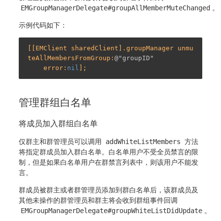
EMGroupManagerDelegate#groupAllMemberMuteChanged
。
示例代码如下：
[[EMClient sharedClient].groupManager unmu
teAllMembersFromGroup:
@"groupID"
    error:
nil
管理群组白名单
将成员加入群组白名单
仅群主和群管理员可以调用
addWhiteListMembers
方法
将指定群成员加入群白名单。白名单用户不受全员禁言的限
制，但是如果白名单用户在群禁言列表中，则该用户不能发
言。
群成员被群主或者群管理员添加到群白名单后，该群成员及
其他未操作的群管理员和群主将会收到群组事件回调
EMGroupManagerDelegate#groupWhiteListDidUpdate
。