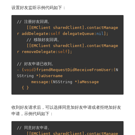
设置好友监听示例代码如下：
// 注册好友回调。
    [[EMClient sharedClient].contactManage
r addDelegate:
self
 delegateQueue:
nil
];

// 移除好友回调。
    [[EMClient sharedClient].contactManage
r removeDelegate:
self
];

// 好友申请已收到。
- (
void
)friendRequestDidReceiveFromUser:(
N
SString
 *)aUsername

      message:(
NSString
 *)aMessage

收到好友请求后，可以选择同意加好友申请或者拒绝加好友
申请，示例代码如下：
// 同意好友申请。
    [[EMClient sharedClient].contactManage