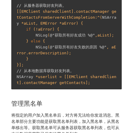
// 从服务器获取好友列表。
[[EMClient sharedClient].contactManager ge
tContactsFromServerWithCompletion:^(
NSArra
y
 *aList, EMError *aError) {

if
 (!aError) {

NSLog
(
@"获取所有好友成功 %@"
,aList);

    } 
else
 {

NSLog
(
@"获取所有好友失败的原因 %@"
, aE
rror.errorDescription);

    }

// 从本地数据库获取好友列表。
NSArray
 *userlist = [[EMClient sharedClien
管理黑名单
将指定的用户加入黑名单后，对方将无法给你发送消息。黑
名单部分主要功能是获取黑名单列表，加入黑名单，从黑名
单移出等。获取黑名单可从服务器获取黑名单列表，也可从