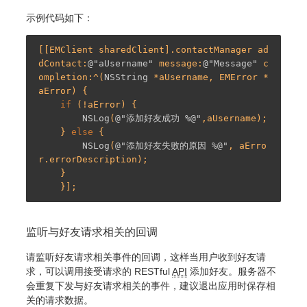
示例代码如下：
[[EMClient sharedClient].contactManager ad
dContact:
@"aUsername"
 message:
@"Message"
 c
ompletion:^(
NSString
 *aUsername, EMError *
aError) {

if
 (!aError) {

NSLog
(
@"添加好友成功 %@"
,aUsername);

    } 
else
 {

NSLog
(
@"添加好友失败的原因 %@"
, aErro
r.errorDescription);

    }

监听与好友请求相关的回调
请监听好友请求相关事件的回调，这样当用户收到好友请
求，可以调用接受请求的 RESTful
API
添加好友。服务器不
会重复下发与好友请求相关的事件，建议退出应用时保存相
关的请求数据。