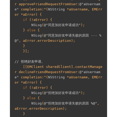
r approveFriendRequestFromUser:
@"aUsernam
e"
 completion:^(
NSString
 *aUsername, EMErr
or *aError) {

if
 (!aError) {

NSLog
(
@"同意加好友申请成功"
);

    } 
else
 {

NSLog
(
@"同意加好友申请失败的原因 --- %
@"
, aError.errorDescription);

    }

    }];

// 拒绝好友申请。
    [[EMClient sharedClient].contactManage
r declineFriendRequestFromUser:
@"aUsernam
e"
 completion:^(
NSString
 *aUsername, EMErr
or *aError) {

if
 (!aError) {

NSLog
(
@"拒绝加好友申请成功"
);

    } 
else
 {

NSLog
(
@"拒绝加好友申请失败的原因 %@"
, 
aError.errorDescription);

    }
