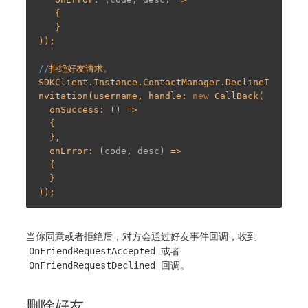
   {

   }

));

//
拒绝好友请求。

SDKClient.Instance.ContactManager.DeclineI
nvitation(username, handle: 
new
 CallBack(

  onSuccess: 
()
 =>
  {

  },

  onError: 
(code, desc)
 =>
  {

  }

当你同意或者拒绝后，对方会通过好友事件回调，收到
OnFriendRequestAccepted
或者
OnFriendRequestDeclined
回调。
删除好友