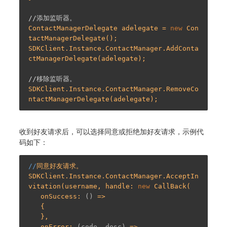
//添加监听器。
ContactManagerDelegate adelegate = 
new
 Con
tactManagerDelegate();

SDKClient.Instance.ContactManager.AddConta
ctManagerDelegate(adelegate);

//移除监听器。
SDKClient.Instance.ContactManager.RemoveCo
收到好友请求后，可以选择同意或拒绝加好友请求，示例代
码如下：
//
同意好友请求。

SDKClient.Instance.ContactManager.AcceptIn
vitation(username, handle: 
new
 CallBack(

   onSuccess: 
()
 =>
   {

   },

   onError: 
(code, desc)
 =>