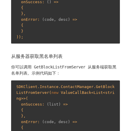
  onSuccess: 
()
 =>
  {

  },

  onError: 
(code, desc)
 =>
  {

  }

从服务器获取黑名单列表
你可以调用
GetBlockListFromServer
从服务端获取黑
名单列表。示例代码如下：
SDKClient.Instance.ContactManager.GetBlock
ListFromServer(
new
 ValueCallBack<List<stri
ng>>(

  onSuccess: 
(list)
 =>
  {

  },

  onError: 
(code, desc)
 =>
  {
