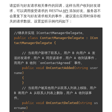
请监听与好友请求相关事件的回调，这样当用户收到好友请
求，可以调用接受请求的 RESTful
API
添加好友。服务器不
会重复下发与好友请求相关的事件，建议退出应用时保存相
关的请求数据。设置监听示例代码如下：
//继承并实现 IContactManagerDelegate。
public
class
ContactManagerDelegate
 : 
ICon
tactManagerDelegate
 {

// 当前用户新增了联系人。用户 B 向用户 A 发
送好友请求，用户 A 同意该请求，用户 A 收到该事件，
而用户 B 收到 `onContactAgreed` 事件。
public
void
OnContactAdded
(
string
 user
name
)

{

    }

// 当前用户被其他用户从联系人列表上移除。用户 
B 将用户 A 从联系人列表上删除，用户 A 收到该事
件。
public
void
OnContactDeleted
(
string
 us
ername
)
