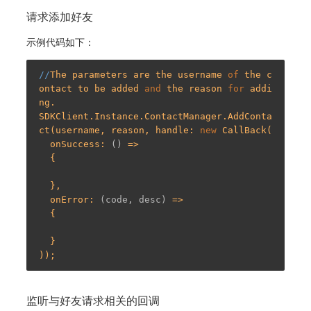
请求添加好友
示例代码如下：
//
The parameters are the username 
of
 the c
ontact to be added 
and
 the reason 
for
 addi
ng.

SDKClient.Instance.ContactManager.AddConta
ct(username, reason, handle: 
new
 CallBack(

  onSuccess: 
()
 =>
  {

  },

  onError: 
(code, desc)
 =>
  {

  }

监听与好友请求相关的回调