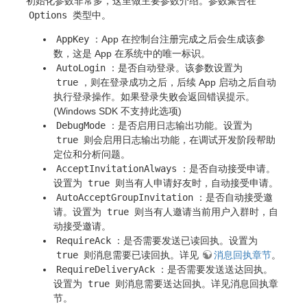
初始化参数非常多，这里做主要参数介绍。参数聚合在
Options
类型中。
AppKey
：App 在控制台注册完成之后会生成该参
数，这是 App 在系统中的唯一标识。
AutoLogin
：是否自动登录。该参数设置为
true
，则在登录成功之后，后续 App 启动之后自动
执行登录操作。如果登录失败会返回错误提示。
(Windows SDK 不支持此选项)
DebugMode
：是否启用日志输出功能。设置为
true
则会启用日志输出功能，在调试开发阶段帮助
定位和分析问题。
AcceptInvitationAlways
：是否自动接受申请。
设置为
true
则当有人申请好友时，自动接受申请。
AutoAcceptGroupInvitation
：是否自动接受邀
请。设置为
true
则当有人邀请当前用户入群时，自
动接受邀请。
RequireAck
：是否需要发送已读回执。设置为
true
则消息需要已读回执。详见
消息回执章节
。
RequireDeliveryAck
：是否需要发送送达回执。
设置为
true
则消息需要送达回执。详见消息回执章
节。