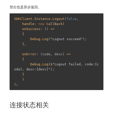
登出也是异步返回。
SDKClient.Instance.Logout(
false
,

    handle: 
new
 CallBack(

    onSuccess: 
()
 =>
    {

        Debug.Log(
"Logout succeed"
);

    },

    onError: 
(code, desc)
 =>
    {

        Debug.Log($
"Logout failed, code:{c
ode}, desc:{desc}"
);

    }

    )

连接状态相关