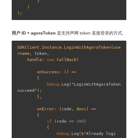
        }

    )

用户 ID + agoraToken
是支持声网 token 直接登录的方式。
SDKClient.Instance.LoginWithAgoraToken(use
rname, 
token
, 

    handle: 
new
 CallBack(

        onSuccess: () =>

        {

Debug
.
Log
(
"LoginWithAgoraToken 
succeed"
);

        },

        onError: (
code
, desc) =>

        {

if
 (
code
 == 
200
)

            {

Debug
.
Log
($
"Already logi