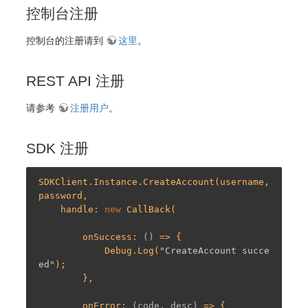
控制台注册
控制台的注册请到
这里
。
REST API 注册
请参考
注册用户
。
SDK 注册
SDKClient.Instance.CreateAccount(username, 
password,

    handle: 
new
 CallBack(

        onSuccess: 
()
 =>
 {

            Debug.Log(
"CreateAccount succe
ed"
);

        },

        onError: 
(code, desc)
 =>
 {
