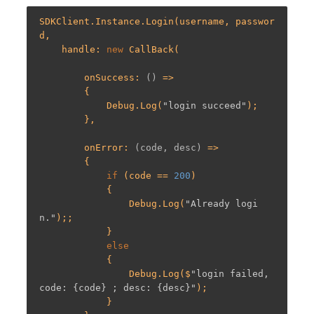
SDKClient.Instance.Login(username, passwor
d,

    handle: 
new
 CallBack(

        onSuccess: 
()
 =>
        {

            Debug.Log(
"login succeed"
);

        },

        onError: 
(code, desc)
 =>
        {

if
 (code == 
200
)

            {

                Debug.Log(
"Already logi
n."
);;

            }

else
            {

                Debug.Log($
"login failed, 
code: {code} ; desc: {desc}"
);

            }
