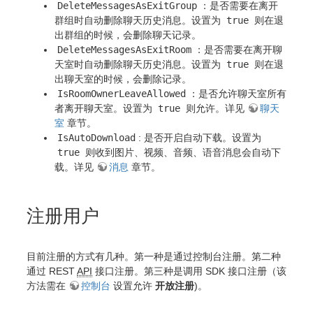
DeleteMessagesAsExitGroup
：是否需要在离开
群组时自动删除聊天历史消息。设置为
true
则在退
出群组的时候，会删除聊天记录。
DeleteMessagesAsExitRoom
：是否需要在离开聊
天室时自动删除聊天历史消息。设置为
true
则在退
出聊天室的时候，会删除记录。
IsRoomOwnerLeaveAllowed
：是否允许聊天室所有
者离开聊天室。设置为
true
则允许。详见
聊天
室
章节。
IsAutoDownload
: 是否开启自动下载。设置为
true
则收到图片、视频、音频、语音消息会自动下
载。详见
消息
章节。
注册用户
目前注册的方式有几种。第一种是通过控制台注册。第二种
通过 REST
API
接口注册。第三种是调用 SDK 接口注册（该
方法需在
控制台
设置允许
开放注册
)。