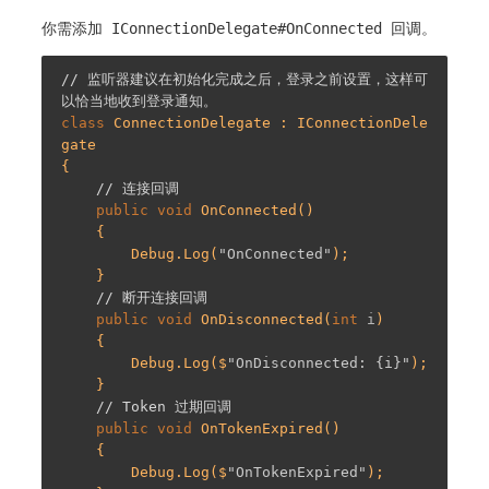
你需添加
IConnectionDelegate#OnConnected
回调。
// 监听器建议在初始化完成之后，登录之前设置，这样可
以恰当地收到登录通知。
class
ConnectionDelegate
 : 
IConnectionDele
gate
{

// 连接回调
public
void
OnConnected
(
)

{

        Debug.Log(
"OnConnected"
);

    }

// 断开连接回调
public
void
OnDisconnected
(
int
 i
)

{

        Debug.Log($
"OnDisconnected: {i}"
);

    }

// Token 过期回调
public
void
OnTokenExpired
(
)

{

        Debug.Log($
"OnTokenExpired"
);
