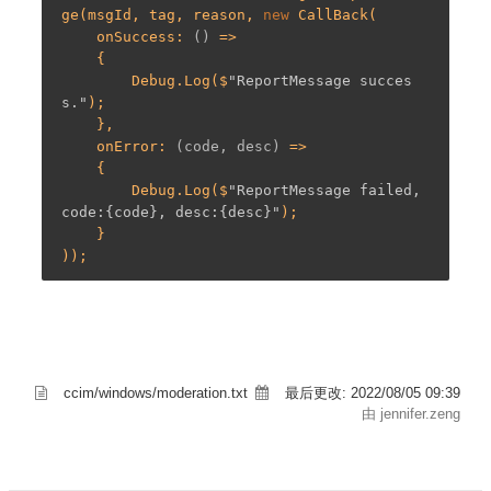
ge(msgId, tag, reason, 
new
 CallBack(

    onSuccess: 
()
 =>
    {

        Debug.Log($
"ReportMessage succes
s."
);

    },

    onError: 
(code, desc)
 =>
    {

        Debug.Log($
"ReportMessage failed, 
code:{code}, desc:{desc}"
);

    }

ccim/windows/moderation.txt
最后更改:
2022/08/05 09:39
由 jennifer.zeng