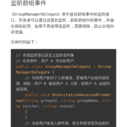
监听群组事件
IGroupManagerDelegate
类中提供群组事件的监听接
口。开发者可以通过设置此监听，获取群组中的事件，并做
出相应处理。如果不再使用该监听，需要移除，防止出现内
存泄漏。
示例代码如下：
// 实现监听器以及定义监听器对象
// 在本例中，用户 A 为当前用户。
public
class
GroupManagerDelegate
 : 
IGroup
ManagerDelegate
 {

// 当前用户收到了入群邀请。受邀用户会收到该回
调。例如，用户 B 邀请用户 A 入群，则用户 A 会收到
该回调。
public
void
OnInvitationReceivedFromGr
oup
(
string
 groupId, 
string
 groupName, 
stri
ng
 inviter, 
string
 reason
)

{

    }

// 当前用户发送入群申请。群主和群管理员会收到