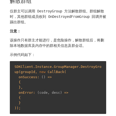
解散群组
仅群主可以调用
DestroyGroup
方法解散群组。群组解散
时，其他群组成员收到
OnDestroyedFromGroup
回调并被
踢出群组。
注意：
该操作只有群主才能进行，是危险操作，解散群组后，将删
除本地数据库及内存中的群相关信息及群会话。
示例代码如下：
SDKClient.Instance.GroupManager.DestroyGro
up(groupId, 
new
 CallBack(

  onSuccess: 
()
 =>
  {

  },

  onError: 
(code, desc)
 =>
  {

  }
