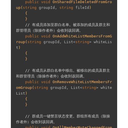
public
void
OnSharedFileDeletedFromGro
up
(
string
 groupId, 
string
 fileId
)

{

    }

// 有成员添加至群白名单。被添加的成员及群主和
群管理员（除操作者外）会收到该回调。
public
void
OnAddWhiteListMembersFromG
roup
(
string
 groupId, List<
string
> whiteLis
t
)

{

    }

// 有成员从群白名单中移出。被移出的成员及群主
和群管理员（除操作者外）会收到该回调。
public
void
OnRemoveWhiteListMembersFr
omGroup
(
string
 groupId, List<
string
> white
List
)

{

    }

// 群成员一键禁言状态变更。群组所有成员（除操
作者外）会收到该回调。
public
void
OnAllMemberMuteChangedFrom