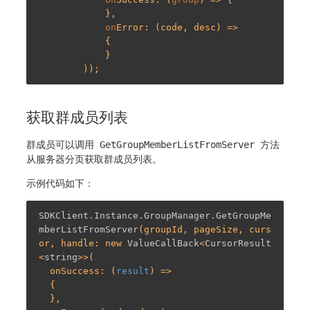
            },

on
Error: (code, desc) =>

            {

            }

获取群成员列表
群成员可以调用
GetGroupMemberListFromServer
方法
从服务器分页获取群成员列表。
示例代码如下：
SDKClient
.
Instance
.
GroupManager
.
GetGroupMe
mberListFromServer
(groupId, pageSize, curs
or, handle: new 
ValueCallBack
<
CursorResult
<
string
>>(

  onSuccess: (
result
) =>

  {

  },
