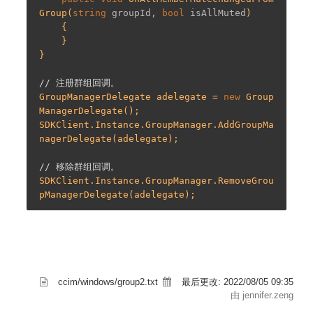
Group
(
string
 groupId, 
bool
 isAllMuted
)

{

    }

}

// 注册群组回调。
GroupManagerDelegate adelegate = 
new
 Group
ManagerDelegate();

SDKClient.Instance.GroupManager.AddGroupMa
nagerDelegate(adelegate);

// 移除群组回调。
SDKClient.Instance.GroupManager.RemoveGrou
ccim/windows/group2.txt
最后更改:
2022/08/05 09:35
由 jennifer.zeng