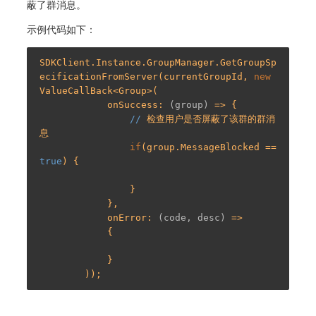
蔽了群消息。
示例代码如下：
SDKClient.Instance.GroupManager.GetGroupSp
ecificationFromServer(currentGroupId, 
new
ValueCallBack<Group>(

            onSuccess: 
(group)
 =>
 {

//
 检查用户是否屏蔽了该群的群消
息

if
(group.MessageBlocked == 
true
) {

                }

            },

            onError: 
(code, desc)
 =>
            {

            }
