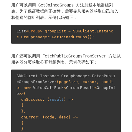
用户可以调用
GetJoinedGroups
方法加载本地群组列
表。为了保证数据的正确性，需要先从服务器获取自己加入
和创建的群组列表。示例代码如下：
List
<
Group
> groupList = SDKClient.Instanc
用户还可以调用
FetchPublicGroupsFromServer
方法从
服务器分页获取公开群组列表。示例代码如下：
SDKClient
.
Instance
.
GroupManager
.
FetchPubli
cGroupsFromServer
(pageSize, cursor, handl
e: new 
ValueCallBack
<
CursorResult
<
GroupInf
o
>>(

  onSuccess: (
result
) =>

  {

  },

  onError: (code, desc) =>

  {

  }
