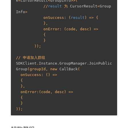
k
<
CursorResult
<
GroupInfo
>>(

            //
result
 为 
CursorResult
<
Group
Info
>

            onSuccess: (
result
) => {

            },

            onError: (code, desc) =>

            {

            }

        ));

SDKClient
.
Instance
.
GroupManager
.
JoinPublic
Group
(groupId, new 
CallBack
(

  onSuccess: () =>

  {

  },

  onError:(code, desc) =>

  {

  }
