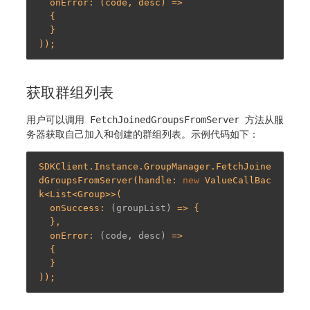
  onError: (code, desc) =>

  {

  }

获取群组列表
用户可以调用
FetchJoinedGroupsFromServer
方法从服
务器获取自己加入和创建的群组列表。示例代码如下：
SDKClient.Instance.GroupManager.FetchJoine
dGroupsFromServer(handle: 
new
 ValueCallBac
k<List<Group>>(

  onSuccess: 
(groupList)
 =>
 {

  },

  onError: 
(code, desc)
 =>
  {

  }
