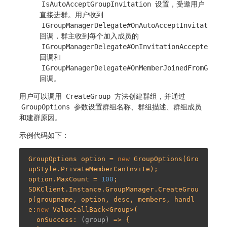
IsAutoAcceptGroupInvitation
设置，受邀用户
直接进群。用户收到
IGroupManagerDelegate#OnAutoAcceptInvitationF
回调，群主收到每个加入成员的
IGroupManagerDelegate#OnInvitationAcceptedFro
回调和
IGroupManagerDelegate#OnMemberJoinedFromGroup
回调。
用户可以调用
CreateGroup
方法创建群组，并通过
GroupOptions
参数设置群组名称、群组描述、群组成员
和建群原因。
示例代码如下：
GroupOptions option = 
new
 GroupOptions(Gro
upStyle.PrivateMemberCanInvite);

option.MaxCount = 
100
;

SDKClient.Instance.GroupManager.CreateGrou
p(groupname, option, desc, members, handl
e:
new
 ValueCallBack<Group>(

  onSuccess: 
(group)
 =>
 {
