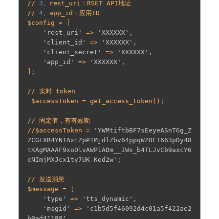
// 
3
、rest_uri：RSET API地址

// 
4
、app_id：应用ID

$config = [

'rest_uri'
 => 
'XXXXXX'
,

'client_id'
 => 
'XXXXXX'
,

'client_secret'
 => 
'XXXXXX'
,

'app_id'
 => 
'XXXXXX'
,

];

// 实时 token

 $accessToken = get_access_token();

// 固定值，有有效期

//$accessToken = 
'YWMtiftbBF7sEeyeASnTGg_Z
ZCGtXR4YNTAxtZpP1MjdlZbv64ppqWZOEI663pDy48
tKAgMAAAF9xoOlvAWP1ADm__IWx_b4TLJvCb9axcY6
cNImjMXJcx1ty7UK-Ked2w'
;

// 发送消息

$message = [

'type'
 => 
'tts_dynamic'
,

'msgid'
 => 
'c1b5d5f46092d4c01a5f422ae2
b9ad41188'
,
