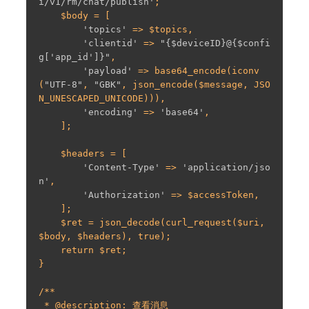
i/v1/rm/chat/publish'
;

    $body = [

'topics'
 => $topics,

'clientid'
 => 
"{$deviceID}@{$confi
g['app_id']}"
,

'payload'
 => base64_encode(iconv
(
"UTF-8"
, 
"GBK"
, json_encode($message, JSO
N_UNESCAPED_UNICODE))),

'encoding'
 => 
'base64'
,

    ];

    $headers = [

'Content-Type'
 => 
'application/jso
n'
,

'Authorization'
 => $accessToken,

    ];

    $ret = json_decode(curl_request($uri, 
$body, $headers), true);

    return $ret;

}

/**

 * @description: 查看消息
