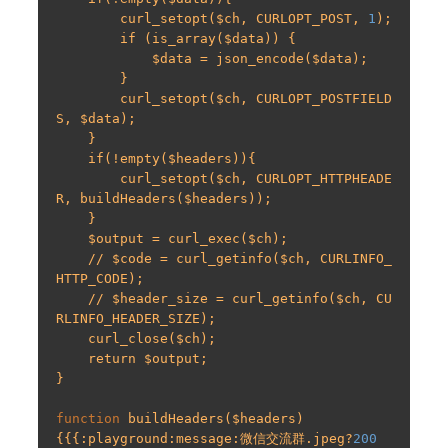
        curl_setopt($ch, CURLOPT_POST, 
1
);

        if (is_array($data)) {

            $data = json_encode($data);

        }

        curl_setopt($ch, CURLOPT_POSTFIELD
S, $data);

    }

    if(!empty($headers)){

        curl_setopt($ch, CURLOPT_HTTPHEADE
R, buildHeaders($headers));

    }

    $output = curl_exec($ch);

    // $code = curl_getinfo($ch, CURLINFO_
HTTP_CODE);

    // $header_size = curl_getinfo($ch, CU
RLINFO_HEADER_SIZE);

    curl_close($ch);

    return $output;

}

function
 buildHeaders($headers)

{{{:playground:message:微信交流群.jpeg?
200