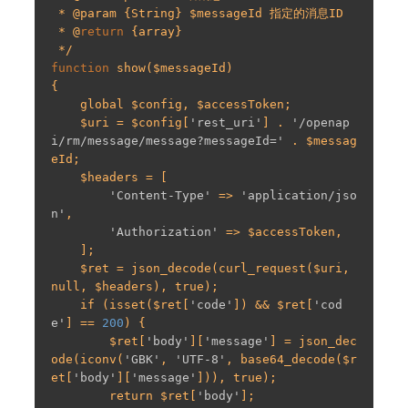
 * @param {String} $messageId 指定的消息ID

 * @
return
 {array}

function
 show($messageId)

{

    global $config, $accessToken;

    $uri = $config[
'rest_uri'
] . 
'/openap
i/rm/message/message?messageId='
 . $messag
eId;

    $headers = [

'Content-Type'
 => 
'application/jso
n'
,

'Authorization'
 => $accessToken,

    ];

    $ret = json_decode(curl_request($uri, 
null, $headers), true);

    if (isset($ret[
'code'
]) && $ret[
'cod
e'
] == 
200
) {

        $ret[
'body'
][
'message'
] = json_dec
ode(iconv(
'GBK'
, 
'UTF-8'
, base64_decode($r
et[
'body'
][
'message'
])), true);

        return $ret[
'body'
];
