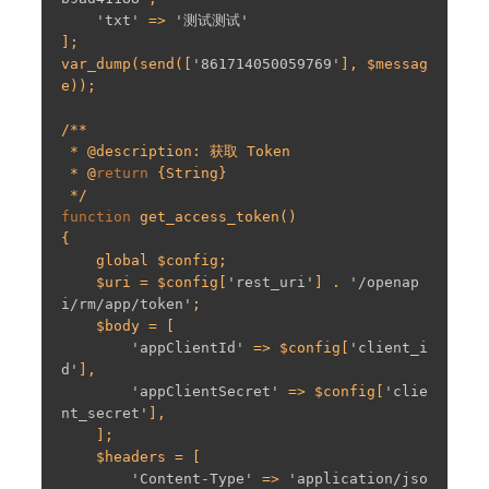
'txt'
 => 
'测试测试'
];

var_dump(send([
'861714050059769'
], $messag
e));

/**

 * @description: 获取 Token

 * @
return
 {String}

function
 get_access_token()

{

    global $config;

    $uri = $config[
'rest_uri'
] . 
'/openap
i/rm/app/token'
;

    $body = [

'appClientId'
 => $config[
'client_i
d'
],

'appClientSecret'
 => $config[
'clie
nt_secret'
],

    ];

    $headers = [

'Content-Type'
 => 
'application/jso