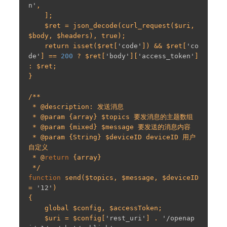
n'
,

    ];

    $ret = json_decode(curl_request($uri, 
$body, $headers), true);

    return isset($ret[
'code'
]) && $ret[
'co
de'
] == 
200
 ? $ret[
'body'
][
'access_token'
] 
: $ret;

}

/**

 * @description: 发送消息

 * @param {array} $topics 要发消息的主题数组

 * @param {mixed} $message 要发送的消息内容

 * @param {String} $deviceID deviceID 用户
自定义

 * @
return
 {array}

function
 send($topics, $message, $deviceID 
= 
'12'
)

{

    global $config, $accessToken;

    $uri = $config[
'rest_uri'
] . 
'/openap