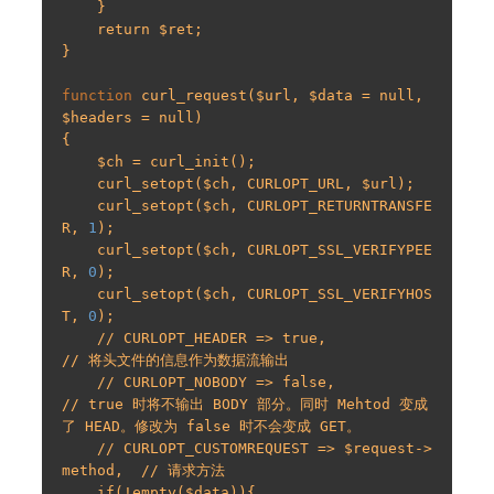
    }

    return $ret;

}

function
 curl_request($url, $data = null, 
$headers = null)

{

    $ch = curl_init();

    curl_setopt($ch, CURLOPT_URL, $url);

    curl_setopt($ch, CURLOPT_RETURNTRANSFE
R, 
1
);

    curl_setopt($ch, CURLOPT_SSL_VERIFYPEE
R, 
0
);

    curl_setopt($ch, CURLOPT_SSL_VERIFYHOS
T, 
0
);

    // CURLOPT_HEADER => true,             
// 将头文件的信息作为数据流输出

    // CURLOPT_NOBODY => false,            
// true 时将不输出 BODY 部分。同时 Mehtod 变成
了 HEAD。修改为 false 时不会变成 GET。

    // CURLOPT_CUSTOMREQUEST => $request->
method,  // 请求方法

    if(!empty($data)){
