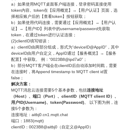
a）如果使用MQTT桌面客户端连接，登录密码直接使用
token内容。token在【应用概览】→【用户认证】页面，选
择相应账户后的【查看token】按钮获取；
b）如果使用代码连接，需要通过【应用概览】→【用户认
证】→【用户ID】列表中的username/password先获取
token，在通过token进行认证连接；
(2)clientID填写错误：
a）clientID由两部分组成，形式为“deviceID@AppID”，其中
deviceID由用户自定义，AppID通过【服务概览】→【服务
配置】中获取。 例：“0023B8@ipd7a0”；
b）部分MQTT客户端会在clientID后自动添加时间戳，需要
在连接时，将Append timestamp to MQTT client id置
false；
解决方案：
MQTT消息云连接需要5个基本参数，包括
连接地址
（Host）、端口（Port）、clientID（MQTT client ID）、
用户ID(Username)、token(Password)
。 以下图为例，连
接5个参数为：
连接地址：aitbj0.cn1.mqtt.chat
端口：1883(mqtt)
clientID：0023B8@aitbj0（自定义@AppID）