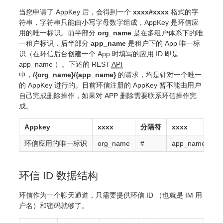
当您申请了 AppKey 后，会得到一个
xxxx#xxxx
格式的字
符串，字符串只能由小写字母数字组成，AppKey 是环信应
用的唯一标识。前半部分
org_name
是在多租户体系下的唯
一租户标识，后半部分
app_name
是租户下的 App 唯一标
识（在环信后台创建一个 App 时填写的应用 ID 即是
app_name ）。下述的 REST
API
中，
/{org_name}/{app_name}
的请求，均是针对一个唯一
的 AppKey 进行的。目前环信注册的 AppKey 暂不能由用户
自己完成删除操作，如果对 APP 删除需要联系环信操作完
成。
Appkey
xxxx
分隔符
xxxx
描
环信应用的唯一标识
org_name
#
app_name
a
环信 ID 数据结构
环信作为一个聊天通道，只需要提供环信 ID （也就是 IM 用
户名）和密码就够了。