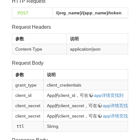
HTTP Request
/
{org_name}/{app_name}/token
Request Headers
参数
说明
Content-Type
application/json
Request Body
参数
说明
grant_type
client_credentials
client_id
App的client_id，可在
app详情页找到
client_secret
App的client_secret，可在
app详情页找到
client_secret
App的client_secret，可在
app详情页找到
ttl
String