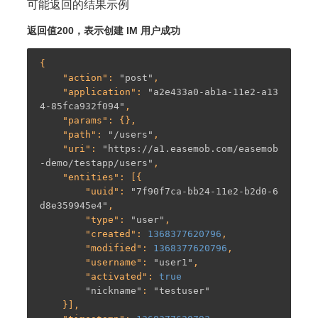
可能返回的结果示例
返回值200，表示创建 IM 用户成功
{

    "
action
": 
"post"
,

    "
application
": 
"a2e433a0-ab1a-11e2-a13
4-85fca932f094"
,

    "
params
": {},

    "
path
": 
"/users"
,

    "
uri
": 
"https://a1.easemob.com/easemob
-demo/testapp/users"
,

    "
entities
": [{

        "
uuid
": 
"7f90f7ca-bb24-11e2-b2d0-6
d8e359945e4"
,

        "
type
": 
"user"
,

        "
created
": 
1368377620796
,

        "
modified
": 
1368377620796
,

        "
username
": 
"user1"
,

        "
activated
": 
true
"nickname"
: 
"testuser"
    }],
