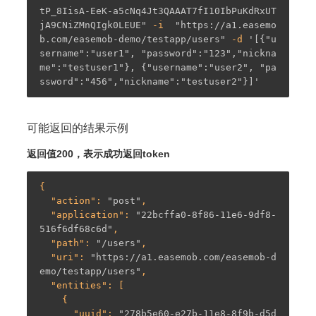
tP_8IisA-EeK-a5cNq4Jt3QAAAT7fI10IbPuKdRxUT
jA9CNiZMnQIgk0LEUE"
 -i  
"https://a1.easemo
b.com/easemob-demo/testapp/users"
 -d 
'[{"u
sername":"user1", "password":"123","nickna
me":"testuser1"}, {"username":"user2", "pa
ssword":"456","nickname":"testuser2"}]'
可能返回的结果示例
返回值200，表示成功返回token
{

  "
action
": 
"post"
,

  "
application
": 
"22bcffa0-8f86-11e6-9df8-
516f6df68c6d"
,

  "
path
": 
"/users"
,

  "
uri
": 
"https://a1.easemob.com/easemob-d
emo/testapp/users"
,

  "
entities
": [

    {

      "
uuid
": 
"278b5e60-e27b-11e8-8f9b-d5d