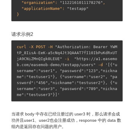
  "
organization
": 
"1122161011178276"
,

  "
applicationName
": 
"testapp"
请求示例2
curl -X POST -H 
"Authorization: Bearer YWM
tP_8IisA-EeK-a5cNq4Jt3QAAAT7fI10IbPuKdRxUT
jA9CNiZMnQIgk0LEUE"
 -i  
"https://a1.easemo
b.com/easemob-demo/testapp/users"
 -d 
'[{"u
sername":"user1", "password":"123","nickna
me":"testuser1"}, {"username":"user2", "pa
ssword":"456","nickname":"testuser2"}, {"u
sername":"user3", "password":"789","nickna
me":"testuser3"}]'
当请求 body 中存在已经注册过的 user3 时，那么请求会成
功并且user1、user2也会注册成功，response 中的 data 数
组内是返回存在问题的用户。