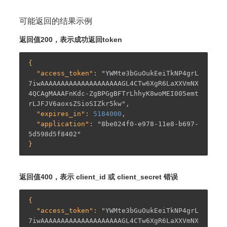
可能返回的结果示例
返回值200，表示成功返回token
{

  "
access_token
": 
"YWMte3bGuOukEeiTkNP4grL
7iwAAAAAAAAAAAAAAAAAAAAGL4CTw6XgR6LaXXVmNX
4QCAgMAAAFnKdc-ZgBPGgBFTrLhhyK8woMEI005emt
rLJFJV6aoxsZSioSIZkr5kw"
,

  "
expires_in
": 
5184000
,

  "
application
": 
"8be024f0-e978-11e8-b697-
5d598d5f8402"
返回值400，表示 client_id 或 client_secret 错误
{

  "
access_token
": 
"YWMte3bGuOukEeiTkNP4grL
7iwAAAAAAAAAAAAAAAAAAAAGL4CTw6XgR6LaXXVmNX