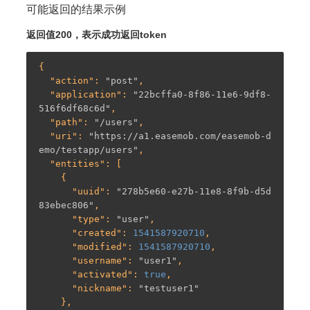
可能返回的结果示例
返回值200，表示成功返回token
{

  "
action
": 
"post"
,

  "
application
": 
"22bcffa0-8f86-11e6-9df8-
516f6df68c6d"
,

  "
path
": 
"/users"
,

  "
uri
": 
"https://a1.easemob.com/easemob-d
emo/testapp/users"
,

  "
entities
": [

    {

      "
uuid
": 
"278b5e60-e27b-11e8-8f9b-d5d
83ebec806"
,

      "
type
": 
"user"
,

      "
created
": 
1541587920710
,

      "
modified
": 
1541587920710
,

      "
username
": 
"user1"
,

      "
activated
": 
true
,

      "
nickname
": 
"testuser1"
    },
