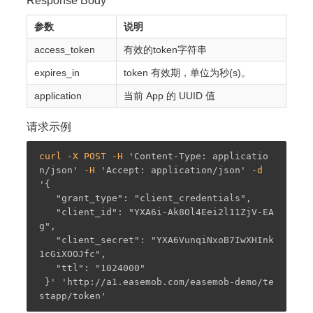
Response Body
参数
说明
access_token
有效的token字符串
expires_in
token 有效期，单位为秒(s)。
application
当前 App 的 UUID 值
请求示例
curl -X POST -H 
'Content-Type: applicatio
n/json'
 -H 
'Accept: application/json'
 -d 
'{ 

   "grant_type": "client_credentials",  

   "client_id": "YXA6i-Ak8Ol4Eei2l11ZjV-EA
g", 

   "client_secret": "YXA6VunqiNxoB7IwXHInk
1cGiXOOJfc",

   "ttl": "1024000"

 }'
'http://a1.easemob.com/easemob-demo/te
stapp/token'