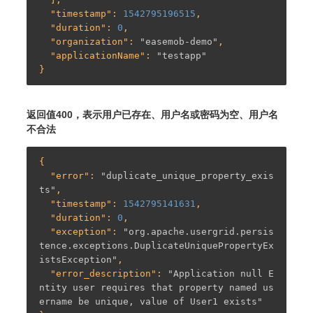
  "
timestamp
": 
1542795196515
,

  "
duration
": 
0
,

  "
organization
": 
"easemob-demo"
,

  "
applicationName
": 
"testapp"
返回值400，表示用户已存在、用户名或密码为空、用户名
不合法
{

  "
error
": 
"duplicate_unique_property_exis
ts"
,

  "
timestamp
": 
1542795141631
,

  "
duration
": 
0
,

  "
exception
": 
"org.apache.usergrid.persis
tence.exceptions.DuplicateUniquePropertyEx
istsException"
,

  "
error_description
": 
"Application null E
ntity user requires that property named us
ername be unique, value of User1 exists"