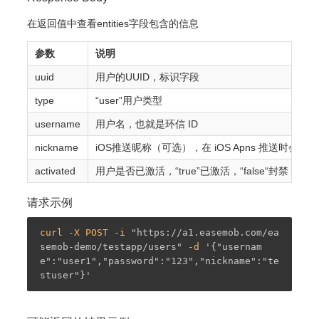
在返回值中查看entities字段包含的信息
参数
说明
uuid
用户的UUID，标识字段
type
“user”用户类型
username
用户名，也就是环信 ID
nickname
iOS推送昵称（可选），在 iOS Apns 推送
activated
用户是否已激活，“true”已激活，“false“封
请求示例
curl -X POST -i 
"https://a1.easemob.com/ea
semob-demo/testapp/users"
 -d 
'{"usernam
e":"user1","password":"123","nickname":"te
stuser"}'