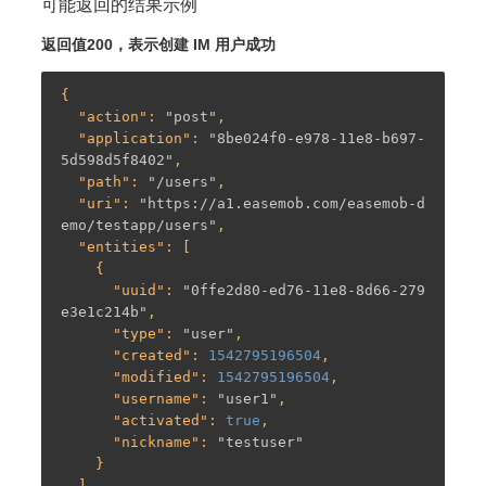
可能返回的结果示例
返回值200，表示创建 IM 用户成功
{

  "
action
": 
"post"
,

  "
application
": 
"8be024f0-e978-11e8-b697-
5d598d5f8402"
,

  "
path
": 
"/users"
,

  "
uri
": 
"https://a1.easemob.com/easemob-d
emo/testapp/users"
,

  "
entities
": [

    {

      "
uuid
": 
"0ffe2d80-ed76-11e8-8d66-279
e3e1c214b"
,

      "
type
": 
"user"
,

      "
created
": 
1542795196504
,

      "
modified
": 
1542795196504
,

      "
username
": 
"user1"
,

      "
activated
": 
true
,

      "
nickname
": 
"testuser"
    }

  ],
