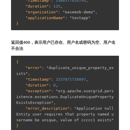
    "
timestamp
": 
1368377620793
,

    "
duration
": 
125
,

    "
organization
": 
"easemob-demo"
,

    "
applicationName
": 
"testapp"
返回值400，表示用户已存在、用户名或密码为空、用户名
不合法
{

    "
error
": 
"duplicate_unique_property_ex
ists"
,

    "
timestamp
": 
1537871738097
,

    "
duration
": 
0
,

    "
exception
": 
"org.apache.usergrid.pers
istence.exceptions.DuplicateUniqueProperty
ExistsException"
,

    "
error_description
": 
"Application null 
Entity user requires that property named u
sername be unique, value of ccccc1 exists"