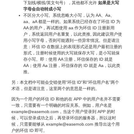
下划线/横线/英文句号），其他都不允许
如果是大写
字母会自动转成小写
不区分大小写。系统忽略大小写，认为 AA、Aa、
aa、aA 都是一样的。如果系统已经存在了环信 ID 为
AA 的用户，再试图使用 aa 作为环信 ID 注册新用
户，系统返回用户名重复，以此类推, 因此建议用户使
用小写字母，否则可能遇到一些异常情况。但是请注
意：环信 ID 在数据上的表现形式还是用户最初注册的
形式，注册时候使用的大写就保存大写，是小写就保
存小写。即：使用 AA 注册，环信保存的 ID 就是
AA；使用 Aa 注册，环信保存的 ID 就是 Aa，以此类
推。
另：本文档中可能会交错使用“环信 ID”和“环信用户名”两个
术语，但是请注意，这里两个的意思是一样的。
因为一个用户的环信 ID 和他的在 APP 中的用户名并不需要
一致，只需要有一个明确的对应关系。例如，用户名是
example@easemob.com，当这个用户登录到 APP 的时
候，可以登录成功之后，再登录环信的服务器，所以这时
候，只需要能够从 example@easemob.com 推导出这个用
户的环信 ID 即可。