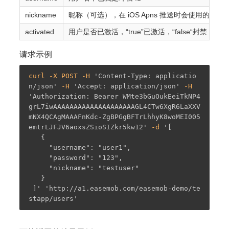
nickname
昵称（可选），在 iOS Apns 推送时会使
activated
用户是否已激活，“true”已激活，“false“封
请求示例
curl -X POST -H 
'Content-Type: applicatio
n/json'
 -H 
'Accept: application/json'
 -H 
'Authorization: Bearer WMte3bGuOukEeiTkNP4
grL7iwAAAAAAAAAAAAAAAAAAAAGL4CTw6XgR6LaXXV
mNX4QCAgMAAAFnKdc-ZgBPGgBFTrLhhyK8woMEI005
emtrLJFJV6aoxsZSioSIZkr5kw12'
 -d 
'[  

   {  

     "username": "user1",  

     "password": "123",  

     "nickname": "testuser"  

   }  

 ]'
'http://a1.easemob.com/easemob-demo/te
stapp/users'