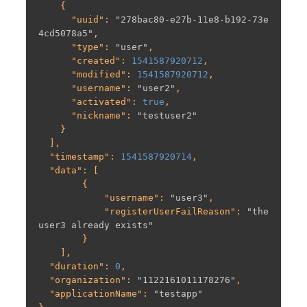
    {

      "
uuid
": 
"278bac80-e27b-11e8-b192-73e
4cd5078a5"
,

      "
type
": 
"user"
,

      "
created
": 
1541587920712
,

      "
modified
": 
1541587920712
,

      "
username
": 
"user2"
,

      "
activated
": 
true
,

      "
nickname
": 
"testuser2"
    }

  ],

  "
timestamp
": 
1541587920714
,

  "
data
": [

        {

            "
username
": 
"user3"
,

            "
registerUserFailReason
": 
"the 
user3 already exists"
        }

    ],

  "
duration
": 
0
,

  "
organization
": 
"1122161011178276"
,

  "
applicationName
": 
"testapp"