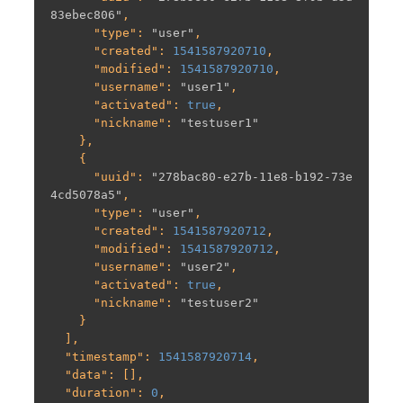
83ebec806"
,

      "
type
": 
"user"
,

      "
created
": 
1541587920710
,

      "
modified
": 
1541587920710
,

      "
username
": 
"user1"
,

      "
activated
": 
true
,

      "
nickname
": 
"testuser1"
    },

    {

      "
uuid
": 
"278bac80-e27b-11e8-b192-73e
4cd5078a5"
,

      "
type
": 
"user"
,

      "
created
": 
1541587920712
,

      "
modified
": 
1541587920712
,

      "
username
": 
"user2"
,

      "
activated
": 
true
,

      "
nickname
": 
"testuser2"
    }

  ],

  "
timestamp
": 
1541587920714
,

  "
data
": [],

  "
duration
": 
0
,
