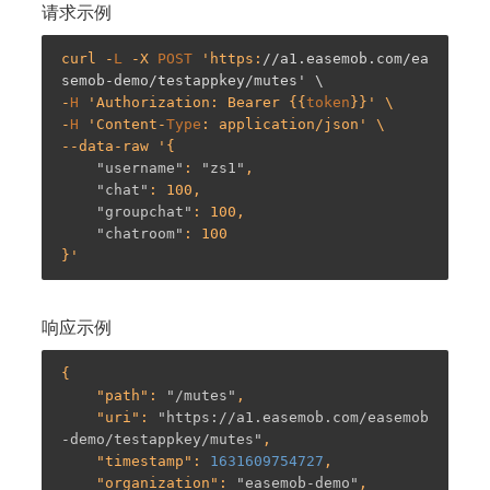
请求示例
curl -
L
 -X 
POST
 'https:
//a1.easemob.com/ea
semob-demo/testappkey/mutes' \
-
H
 'Authorization: Bearer {{
token
}}' \

-
H
 'Content-
Type
: application/json' \

--data-raw '{

"username"
: 
"zs1"
,

"chat"
: 100,

"groupchat"
: 100,

"chatroom"
: 100

响应示例
{

    "
path
": 
"/mutes"
,

    "
uri
": 
"https://a1.easemob.com/easemob
-demo/testappkey/mutes"
,

    "
timestamp
": 
1631609754727
,

    "
organization
": 
"easemob-demo"
,
