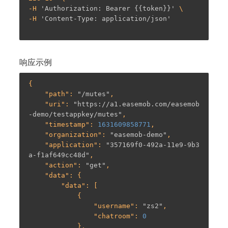
-
H 
'Authorization: Bearer {{token}}'
-
H 
'Content-Type: application/json'
响应示例
{

    "
path
": 
"/mutes"
,

    "
uri
": 
"https://a1.easemob.com/easemob
-demo/testappkey/mutes"
,

    "
timestamp
": 
1631609858771
,

    "
organization
": 
"easemob-demo"
,

    "
application
": 
"357169f0-492a-11e9-9b3
a-f1af649cc48d"
,

    "
action
": 
"get"
,

    "
data
": {

        "
data
": [

            {

                "
username
": 
"zs2"
,

                "
chatroom
": 
0
            },
