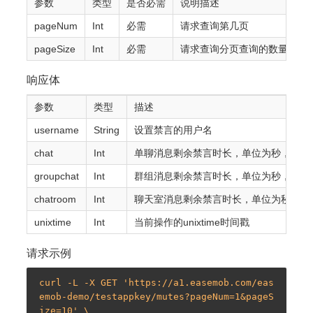
参数
类型
是否必需
说明描述
pageNum
Int
必需
请求查询第几页
pageSize
Int
必需
请求查询分页查询的数量
响应体
参数
类型
描述
username
String
设置禁言的用户名
chat
Int
单聊消息剩余禁言时长，单位为秒，非负整数
groupchat
Int
群组消息剩余禁言时长，单位为秒，规则
chatroom
Int
聊天室消息剩余禁言时长，单位为秒，规
unixtime
Int
当前操作的unixtime时间戳
请求示例
curl -L -X GET 'https://a1.easemob.com/eas
emob-demo/testappkey/mutes?pageNum=1&pageS
ize=10' \
