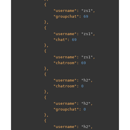
            {

                "
username
": 
"zs1"
,

                "
groupchat
": 
69
            },

            {

                "
username
": 
"zs1"
,

                "
chat
": 
69
            },

            {

                "
username
": 
"zs1"
,

                "
chatroom
": 
69
            },

            {

                "
username
": 
"h2"
,

                "
chatroom
": 
0
            },

            {

                "
username
": 
"h2"
,

                "
groupchat
": 
0
            },

            {

                "
username
": 
"h2"
,
