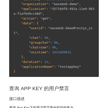
    "
organization
": 
"easemob-demo"
,

    "
application
": 
"357169f0-492a-11e9-9b3
a-f1af649cc48d"
,

    "
action
": 
"get"
,

    "
data
": {

        "
userid
": 
"easemob-demo#restys_zs
1"
,

        "
chat
": 
96
,

        "
groupchat
": 
96
,

        "
chatroom
": 
96
,

        "
unixtime
": 
1631609831
    },

    "
duration
": 
13
,

    "
applicationName
": 
"testappkey"
查询 APP KEY 的用户禁言
接口描述
查询 App Key下的用户禁言剩余时间的集合。