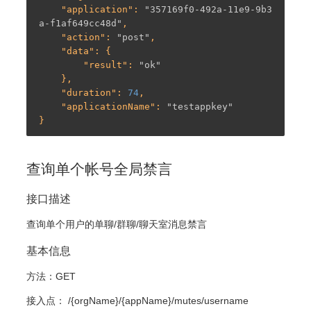
    "
application
": 
"357169f0-492a-11e9-9b3
a-f1af649cc48d"
,

    "
action
": 
"post"
,

    "
data
": {

        "
result
": 
"ok"
    },

    "
duration
": 
74
,

    "
applicationName
": 
"testappkey"
查询单个帐号全局禁言
接口描述
查询单个用户的单聊/群聊/聊天室消息禁言
基本信息
方法：GET
接入点： /{orgName}/{appName}/mutes/username