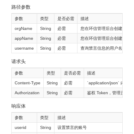
路径参数
参数
类型
是否必需
描述
orgName
String
必需
您在环信管理后台创建的的
appName
String
必需
您在环信管理后台创建的 AP
username
String
必需
查询禁言信息的用户名。
请求头
参数
类型
是否必需
描述
Content-Type
String
必需
`application/json` 内
Authorization
String
必需
鉴权 Token，管理员 T
响应体
参数
类型
描述
userid
String
设置禁言的账号