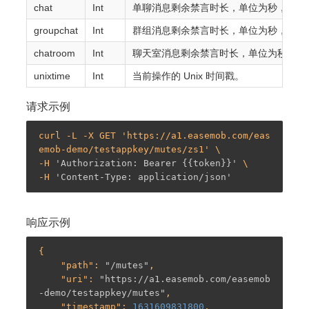
chat
Int
单聊消息剩余禁言时长，单位为秒，非负整数
groupchat
Int
群组消息剩余禁言时长，单位为秒，规则
chatroom
Int
聊天室消息剩余禁言时长，单位为秒，规
unixtime
Int
当前操作的 Unix 时间戳。
请求示例
curl -L -X GET 'https://a1.easemob.com/eas
emob-demo/testappkey/mutes/zs1' \

-
H 
'Authorization: Bearer {{token}}'
-
H 
'Content-Type: application/json'
响应示例
{

    "
path
": 
"/mutes"
,

    "
uri
": 
"https://a1.easemob.com/easemob
-demo/testappkey/mutes"
,

    "
timestamp
": 
1631609831800
,
