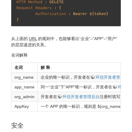
HTTP Method 
Request Headers 
: {

Authorization 
: Bearer ${token}

从上面的
URL
的规则中，也能够看出“企业”–“APP”–“用户”
的层层递进的关系。
名词解释
名词
解 释
org_name
企业的唯一标识，开发者在
环信开发者管理后
app_name
同一“企业”下“APP”唯一标识，开发者在
环信开
org_admin
开发者在
环信开发者管理后台
注册时填写的“用
AppKey
一个 APP 的唯一标识，规则是 ${org_name}#${ap
安全