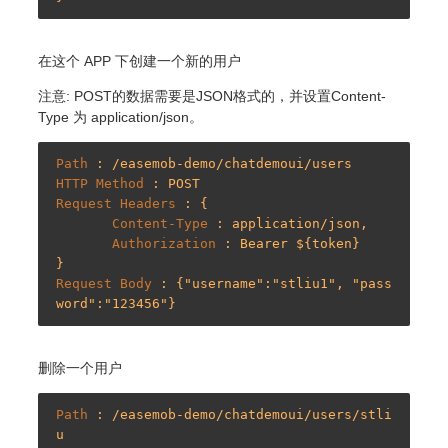
在这个 APP 下创建一个新的用户
注意: POST的数据需要是JSON格式的，并设置Content-
Type 为 application/json。
Path 
HTTP Method 
Request Headers 
: {

Content-Type 
: application/json,

Authorization 
: Bearer ${token}

Request Body 
: {"username":"stliu1", "pass
删除一个用户
Path 
: /easemob-demo/chatdemoui/users/stli