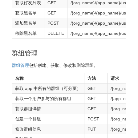
获取好友列表
GET
/{org_name}/{app_name}/users/{o
获取黑名单
GET
/{org_name}/{app_name}/users/{o
添加黑名单
POST
/{org_name}/{app_name}/users/{o
移除黑名单
DELETE
/{org_name}/{app_name}/users/{o
群组管理
群组管理
包括创建、获取、修改和删除群组。
名称
方法
请求
获取 app 中所有的群组（可分页）
GET
/{org_name}/
获取一个用户参与的所有群组
GET
/{app_name}/
获取群组详情
GET
/{org_name}/
创建一个群组
POST
/{org_name}/
修改群组信息
PUT
/{org_name}/