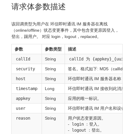
请求体参数描述
该回调类型为用户在 环信即时通讯 IM 服务器在离线
（online/offline）状态变更事件，其中包含变更原因登入，
登出，踢用户。 对应 login，logout，replaced。
参数
参数类型
描述
callId
String
callId
为
{appkey}_{uuid}
security
String
签名。格式如下: MD5（callId+密钥+
host
String
环信即时通讯 IM 服务器名称，无
timestamp
Long
环信即时通讯 IM 接收到此消息的 U
appkey
String
应用的唯一标识。
user
String
环信即时通讯 IM 用户名和设备
re
reason
String
用户状态变更原因。
-
login
：登入。
-
logout
：登出。