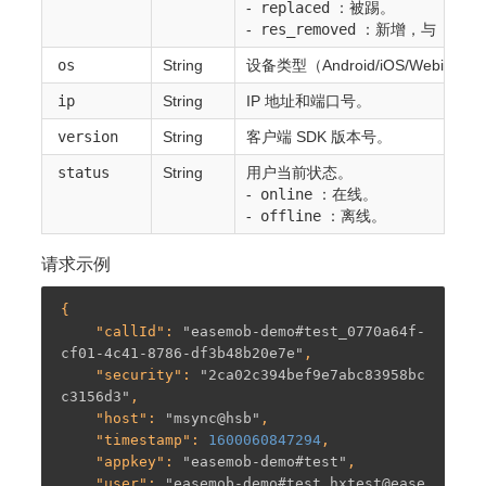
-
replaced
：被踢。
-
res_removed
：新增，与
repl
os
String
设备类型（Android/iOS/Webim）
ip
String
IP 地址和端口号。
version
String
客户端 SDK 版本号。
status
String
用户当前状态。
-
online
：在线。
-
offline
：离线。
请求示例
{

    "
callId
": 
"easemob-demo#test_0770a64f-
cf01-4c41-8786-df3b48b20e7e"
,

    "
security
": 
"2ca02c394bef9e7abc83958bc
c3156d3"
,

    "
host
": 
"msync@hsb"
,

    "
timestamp
": 
1600060847294
,

    "
appkey
": 
"easemob-demo#test"
,

    "
user
": 
"easemob-demo#test_hxtest@ease