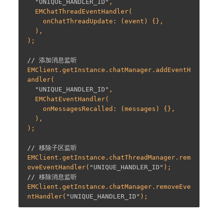
"UNIQUE_HANDLER_ID"
,

  EMChatThreadEventHandler(

    onChatThreadUpdate: (event) {},

  ),

);

// 添加消息监听
EMClient.getInstance.chatManager.addEventH
andler(

"UNIQUE_HANDLER_ID"
,

  EMChatEventHandler(

    onMessagesRecalled: (messages) {},

  ),

);

// 移除子区监听
EMClient.getInstance.chatThreadManager.rem
oveEventHandler(
"UNIQUE_HANDLER_ID"
// 移除消息监听
EMClient.getInstance.chatManager.removeEve
ntHandler(
"UNIQUE_HANDLER_ID"