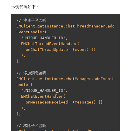
示例代码如下：
// 注册子区监听
EMClient.getInstance.chatThreadManager.add
EventHandler(

"UNIQUE_HANDLER_ID"
,

  EMChatThreadEventHandler(

    onChatThreadUpdate: (event) {},

  ),

);

// 添加消息监听
EMClient.getInstance.chatManager.addEventH
andler(

"UNIQUE_HANDLER_ID"
,

  EMChatEventHandler(

    onMessagesReceived: (messages) {},

  ),

);

// 移除子区监听