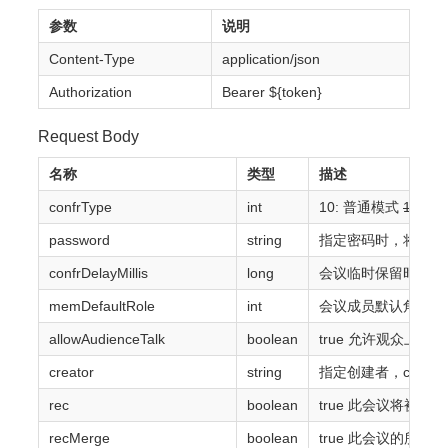
参数
说明
Content-Type
application/json
Authorization
Bearer ${token}
Request Body
名称
类型
描述
confrType
int
10: 普通模式
11: 
password
string
指定密码时，将使用
confrDelayMillis
long
会议临时保留时长，
memDefaultRole
int
会议成员默认角色。用
allowAudienceTalk
boolean
true 允许观众上麦
creator
string
指定创建者，crea
rec
boolean
true 此会议将被录制
recMerge
boolean
true 此会议的所