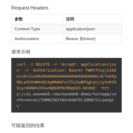
Request Headers
参数
说明
Content-Type
application/json
Authorization
Bearer ${token}
请求示例
curl -
X
 DELETE -
H
 'Accept: application/jso
n' -
H
 'Authorization: Bearer YWMt7CoyjusbE
eixOi3iod4eDAAAAAAAAAAAAAAAAAAAAAGL4CTw6Xg
R6LaXXVmNX4QCAgMAAAFnJlhJIwBPGgCqtjiyVnR20
9iyr8kNbhJhhanNQDdP9CMmpK2G-NIUOQ' 'htt
p:
//a1.easemob.com/easemob-demo/testapp/co
nferences/TURN25AIYAVxASW7PL1Q00C51/yangs
s'
可能返回的结果