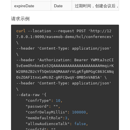
expireDate
Date
过期时间，创建会议后，如果在 
请求示例
curl 
--location --request POST 'http://12
7.0.0.1:9090/easemob-demo/hcl/conferences' 
\
--header 'Content-Type: application/json' 
\
--header 'Authorization: Bearer YWMtaJszCI
5vEemOhnkmxEo52QAAAAAAAAAAAAAAAAAAAAHmqirK
W28R6ZB2cYf5QmSUAQMAAAFrVLgKfgBPGgC863CANq
OsZOAF1tnxLeMc0Z-gRFCQwqV-0MB5nVAB5A' \
--header 'Content-Type: application/json' 
\
--data-raw '{
"confrType"
: 
10
,

"password"
: 
""
,

"confrDelayMillis"
: 
100000
,

"memDefaultRole"
:
3
,

"allowAudienceTalk"
: 
false
,

"confrId"
: 
""
,
