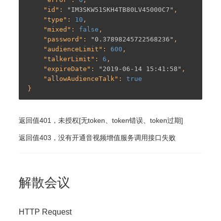
    "
id
": 
"IM3SKW51SKH4TB80LV45000C7"
,

    "
type
": 
10
,

    "
mixed
": 
false
,

    "
password
": 
"0.37898245722568236"
,

    "
audienceLimit
": 
600
,

    "
talkerLimit
": 
6
,

    "
expireDate
": 
"2019-06-14 15:41:58"
,

    "
allowAudienceTalk
": 
true
返回值401，未授权[无token、token错误、token过期]
返回值403，没有开通音视频增值服务调用接口失败
解散会议
HTTP Request