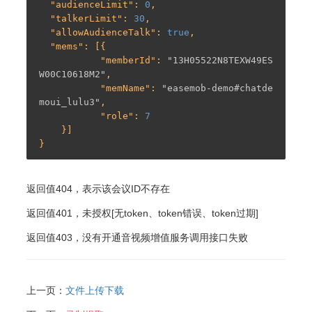
  "
audienceLimit
": 
0
,

  "
talkerLimit
": 
30
,

  "
allowAudienceTalk
": 
true
,

  "
mems
": [{

           "
memberId
": 
"13H05522N8TEXW49ES
W00C10618M2"
,

           "
memName
": 
"easemob-demo#chatde
moui_lulu3"
,

           "
role
": 
7
    }]

返回值404，表示该会议ID不存在
返回值401，未授权[无token、token错误、token过期]
返回值403，没有开通音视频增值服务调用接口失败
上一页：
文件上传下载