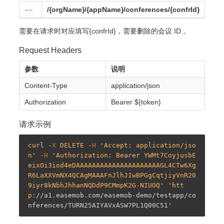
/{orgName}/{appName}/conferences/{confrId}
需要在请求时对应填写{confrId}，需要删除的会议 ID 。
Request Headers
参数
说明
Content-Type
application/json
Authorization
Bearer ${token}
请求示例
curl -
X
 DELETE -
H
 'Accept: application/jso
n' -
H
 'Authorization: Bearer YWMt7CoyjusbE
eixOi3iod4eDAAAAAAAAAAAAAAAAAAAAAGL4CTw6Xg
R6LaXXVmNX4QCAgMAAAFnJlhJIwBPGgCqtjiyVnR20
9iyr8kNbhJhhanNQDdP9CMmpK2G-NIUOQ' 'htt
p:
//a1.easemob.com/easemob-demo/testapp/co
nferences/TURN25AIYAVxASW7PL1Q00C51'