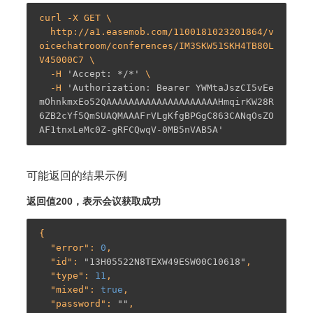
curl -X GET \

  http://a1.easemob.com/1100181023201864/v
oicechatroom/conferences/IM3SKW51SKH4TB80L
V45000C7 \

  -
H 
'Accept: */*'
  -
H 
'Authorization: Bearer YWMtaJszCI5vEe
mOhnkmxEo52QAAAAAAAAAAAAAAAAAAAAHmqirKW28R
6ZB2cYf5QmSUAQMAAAFrVLgKfgBPGgC863CANqOsZO
AF1tnxLeMc0Z-gRFCQwqV-0MB5nVAB5A'
可能返回的结果示例
返回值200，表示会议获取成功
{

  "
error
": 
0
,

  "
id
": 
"13H05522N8TEXW49ESW00C10618"
,

  "
type
": 
11
,

  "
mixed
": 
true
,

  "
password
": 
""
,
