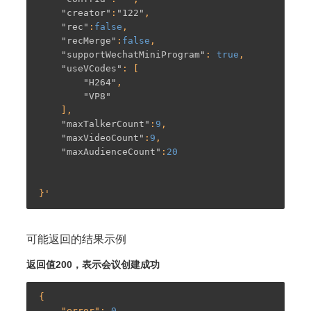
"creator"
:
"122"
,

"rec"
:
false
,

"recMerge"
:
false
,

"supportWechatMiniProgram"
: 
true
,

"useVCodes"
: [

"H264"
,

"VP8"
    ],

"maxTalkerCount"
:
9
,

"maxVideoCount"
:
9
,

"maxAudienceCount"
:
20
可能返回的结果示例
返回值200，表示会议创建成功
{

    "
error
": 
0
,
