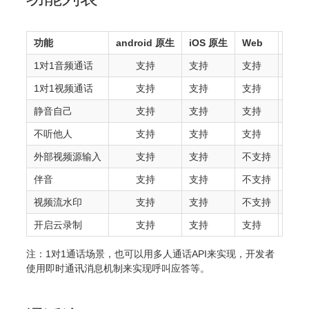
功能
android 原生
iOS 原生
Web
PC
1对1音频通话
支持
支持
支持
支
1对1视频通话
支持
支持
支持
支
静音自己
支持
支持
支持
支
不听他人
支持
支持
支持
支
外部视频源输入
支持
支持
不支持
不支
伴音
支持
支持
不支持
不支
视频流水印
支持
支持
不支持
不支
开启云录制
支持
支持
支持
支持
注：1对1通话场景，也可以用多人通话API来实现，开发者
使用即时通讯消息机制来实现呼叫应答等。