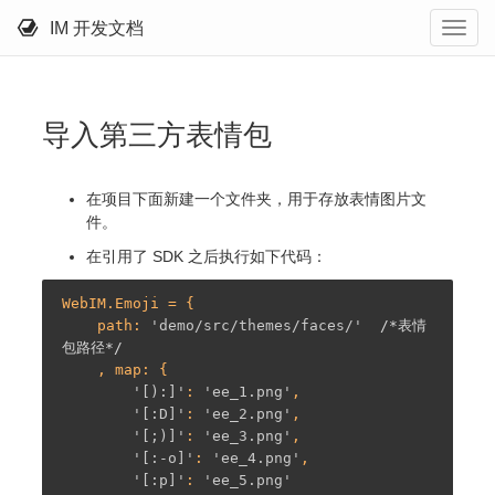
IM 开发文档
导入第三方表情包
在项目下面新建一个文件夹，用于存放表情图片文
件。
在引用了 SDK 之后执行如下代码：
WebIM.Emoji = {

    path: 
'demo/src/themes/faces/'
/*表情
包路径*/
    , map: {

'[):]'
: 
'ee_1.png'
,

'[:D]'
: 
'ee_2.png'
,

'[;)]'
: 
'ee_3.png'
,

'[:-o]'
: 
'ee_4.png'
,

'[:p]'
: 
'ee_5.png'