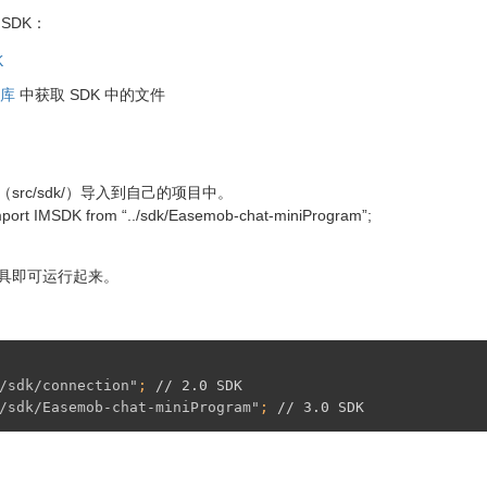
SDK：
K
仓库
中获取 SDK 中的文件
（src/sdk/）导入到自己的项目中。
rt IMSDK from “../sdk/Easemob-chat-miniProgram”;
具即可运行起来。
/sdk/connection"
; 
// 2.0 SDK
/sdk/Easemob-chat-miniProgram"
; 
// 3.0 SDK