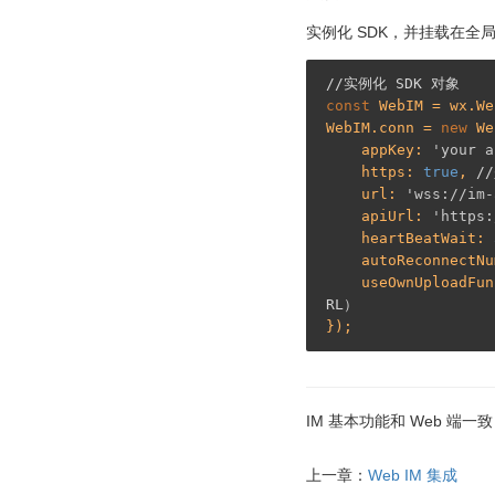
实例化 SDK，并挂载在全
//实例化 SDK 对象
const
 WebIM = wx.We
WebIM.conn = 
new
 We
    appKey: 
'your a
    https: 
true
, 
/
    url: 
'wss://im-
    apiUrl: 
'https:
    heartBeatWait: 
    autoReconnect
    useOwnUploadFu
RL）
IM 基本功能和 Web 端一
上一章：
Web IM 集成