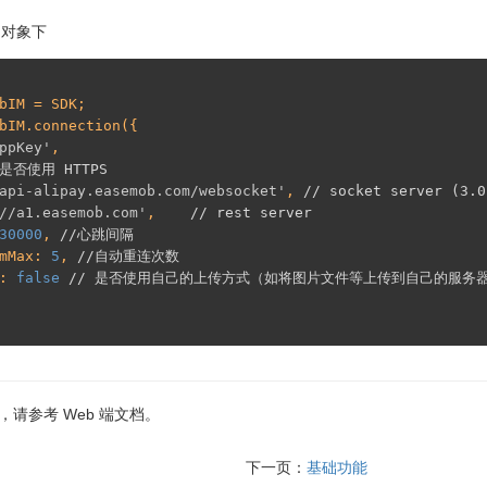
局对象下
bIM = SDK;

bIM.connection({

ppKey'
,

/是否使用 HTTPS 
api-alipay.easemob.com/websocket'
, 
// socket server (3.0
//a1.easemob.com'
,    
// rest server
30000
, 
//心跳间隔
NumMax: 
5
, 
//自动重连次数
n: 
false
// 是否使用自己的上传方式（如将图片文件等上传到自己的服务器
致，请参考 Web 端文档。
下一页：
基础功能