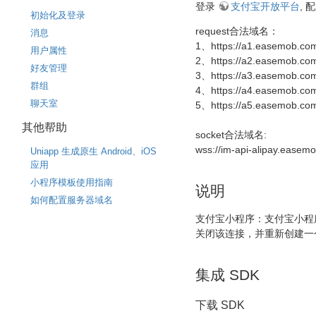
登录
支付宝开放平台
,
初始化及登录
request合法域名：
消息
1、https://a1.easemob.co
用户属性
2、https://a2.easemob.co
好友管理
3、https://a3.easemob.co
群组
4、https://a4.easemob.co
聊天室
5、https://a5.easemob.co
其他帮助
socket合法域名:
wss://im-api-alipay.ease
Uniapp 生成原生 Android、iOS
应用
小程序模板使用指南
说明
如何配置服务器域名
支付宝小程序：支付宝小程序在
关闭该连接，并重新创建一个新
集成 SDK
下载 SDK