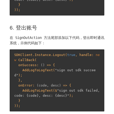
  }

6. 登出账号
在
SignOutAction
方法尾部添加以下代码，登出即时通讯
系统，示例代码如下：
SDKClient.Instance.Logout(
true
, handle: 
ne
w
 CallBack(

  onSuccess: 
()
 =>
 {

    AddLogToLogText(
"sign out sdk succee
d"
);

  },

  onError: 
(code, desc)
 =>
 {

    AddLogToLogText($
"sign out sdk failed, 
code: {code}, desc: {desc}"
);

  }
