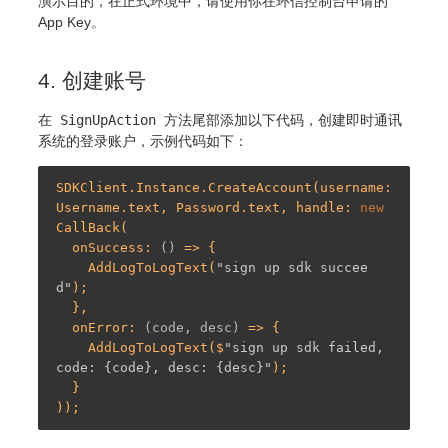
演示目的，在正式环境中，请使用你在环信控制台申请的
App Key。
4. 创建账号
在
SignUpAction
方法尾部添加以下代码，创建即时通讯
系统的登录账户，示例代码如下：
SDKClient.Instance.CreateAccount(username: 
Username.text, Password.text, handle: 
new
CallBack(

  onSuccess: 
()
 =>
 {

    AddLogToLogText(
"sign up sdk succee
d"
);

  },

  onError: 
(code, desc)
 =>
 {

    AddLogToLogText($
"sign up sdk failed, 
code: {code}, desc: {desc}"
);

  }
