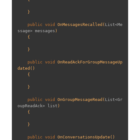
    }

public
void
OnMessagesRecalled
(
List<Me
ssage> messages
)

{

    }

public
void
OnReadAckForGroupMessageUp
dated
(
)

{

    }

public
void
OnGroupMessageRead
(
List<Gr
oupReadAck> list
)

{

    }

public
void
OnConversationsUpdate
(
)
