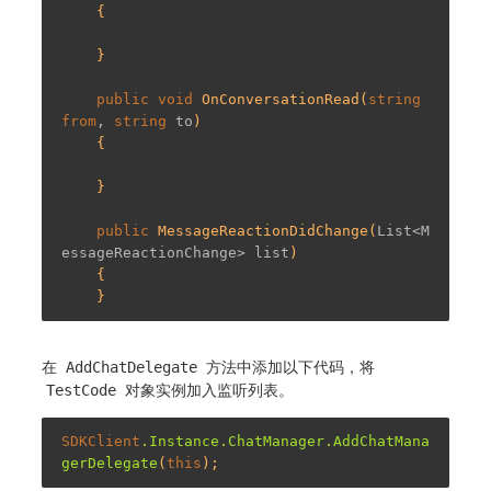
{

    }

public
void
OnConversationRead
(
string
from
, 
string
 to
)

{

    }

public
MessageReactionDidChange
(
List<M
essageReactionChange> list
)

{

在
AddChatDelegate
方法中添加以下代码，将
TestCode
对象实例加入监听列表。
SDKClient
.Instance
.ChatManager
.AddChatMana
gerDelegate
(
this