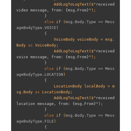
                AddLogToLogText($
"received 
video message, from: {msg.From}"
);

            }

else
if
 (
msg.Body.Type == Mess
ageBodyType.VOICE
)

{

                VoiceBody voiceBody = msg.
Body 
as
 VoiceBody;

                AddLogToLogText($
"received 
voice message, from: {msg.From}"
);

            }

else
if
 (
msg.Body.Type == Mess
ageBodyType.LOCATION
)

{

                LocationBody localBody = m
sg.Body 
as
 LocationBody;

                AddLogToLogText($
"received 
location message, from: {msg.From}"
);

            }

else
if
 (
msg.Body.Type == Mess
ageBodyType.FILE
)

{
