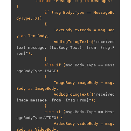
foreach
 (Message msg 
in
 messages) 
{

if
 (msg.Body.Type == MessageBo
dyType.TXT)

            {

                TextBody txtBody = msg.Bod
y 
as
 TextBody;

                AddLogToLogText($
"received 
text message: {txtBody.Text}, from: {msg.F
rom}"
);

            }

else
if
 (
msg.Body.Type == Mess
ageBodyType.IMAGE
)

{

                ImageBody imageBody = msg.
Body 
as
 ImageBody;

                AddLogToLogText($
"received 
image message, from: {msg.From}"
);

            }

else
if
 (
msg.Body.Type == Mess
ageBodyType.VIDEO
) 
{

                VideoBody videoBody = msg.
Body 
as
 VideoBody;
