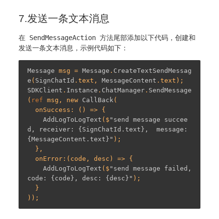
7.发送一条文本消息
在
SendMessageAction
方法尾部添加以下代码，创建和
发送一条文本消息，示例代码如下：
Message
 msg = 
Message
.
CreateTextSendMessag
e
(
SignChatId
.text, 
MessageContent
SDKClient
.
Instance
.
ChatManager
.
SendMessage
(
ref
 msg, new 
CallBack
(

  onSuccess: () => {

AddLogToLogText
($
"send message succee
d, receiver: {SignChatId.text},  message: 
{MessageContent.text}"
);

  },

  onError:(code, desc) => {

AddLogToLogText
($
"send message failed, 
code: {code}, desc: {desc}"
);

  }
