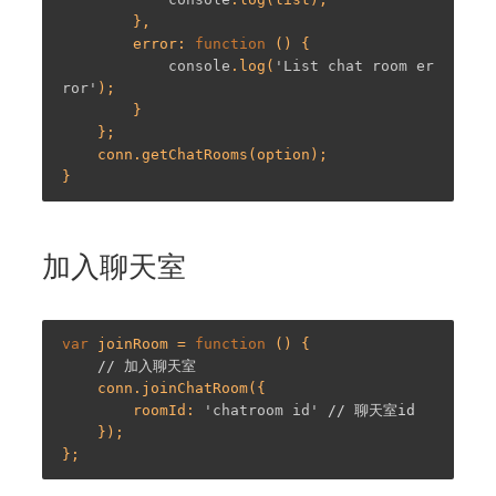
        },

        error: 
function
 (
) 
{

console
.log(
'List chat room er
ror'
);

        }

    };

    conn.getChatRooms(option);

加入聊天室
var
 joinRoom = 
function
 (
) 
{

// 加入聊天室
    conn.joinChatRoom({

        roomId: 
'chatroom id'
// 聊天室id
    });
