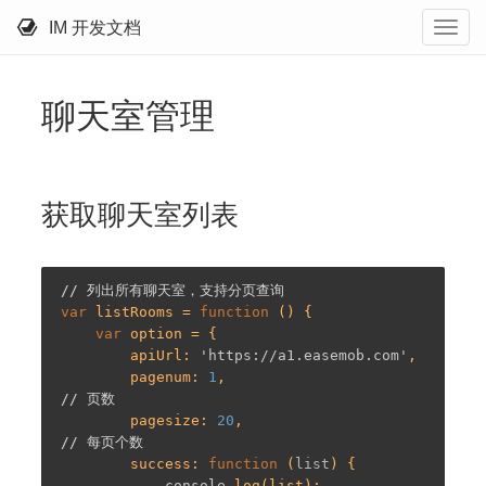
IM 开发文档
聊天室管理
获取聊天室列表
// 列出所有聊天室，支持分页查询
var
 listRooms = 
function
 (
) 
{

var
 option = {

        apiUrl: 
'https://a1.easemob.com'
,

        pagenum: 
1
,                             
// 页数
        pagesize: 
20
,                           
// 每页个数
        success: 
function
 (
list
) 
{

console
.log(list);
