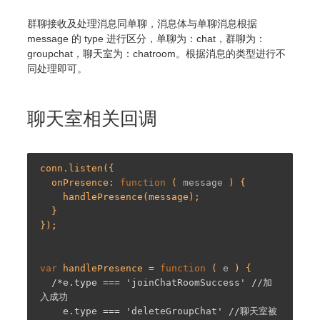
群聊接收及处理消息同单聊，消息体与单聊消息根据
message 的 type 进行区分，单聊为：chat，群聊为：
groupchat，聊天室为：chatroom。根据消息的类型进行不
同处理即可。
聊天室相关回调
conn.listen({

  onPresence: 
function
 (
 message 
) 
{

    handlePresence(message);

  }

});

var
 handlePresence = 
function
 (
 e 
) 
{

/*e.type === 'joinChatRoomSuccess' //加
入成功

    e.type === 'deleteGroupChat' //聊天室被