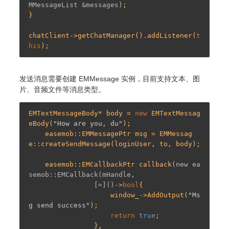
MMessageList &messages)
; 

} 

chatClient->getChatManager().addListener(
t
his
发送消息需要创建 EMMessage 实例，目前支持文本、图
片、音频文件等消息类型。
EMTextMessageBody* body = 
new
 EMTextMessag
eBody(
"How are you, du"
);

    easemob::EMMessagePtr msg = EMMessag
e::createSendMessage(loginUser, to, body);

    easemob::
EMCallbackPtr 
callback
(new ea
semob::EMCallback(mHandle,

                [=]()
->
bool
{

                    window_->AddOutput(
"Ms
g send success"
);

return
true
;

                }, 
