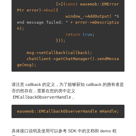
                [=](
const
 easemob::EMError
Ptr error)->
bool
{

                    window_->AddOutput( 
"S
end message failed: "
 + error->mDescriptio
n);

return
true
;

                }));

    msg->setCallback(callback);

    chatClient->getChatManager().sendMessa
请注意 callback 的定义，为了能够获知 callback 的拥有者是
否仍然存在，需要在您的类中定义
EMCallbackObserverHandle
。
具体接口说明及使用可以参考 SDK 中的文档和 demo 程