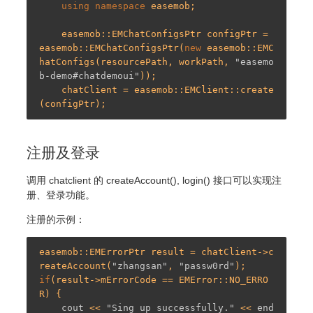
using
namespace
 easemob;

    easemob::EMChatConfigsPtr configPtr = 
easemob::EMChatConfigsPtr(
new
 easemob::EMC
hatConfigs(resourcePath, workPath, 
"easemo
b-demo#chatdemoui"
));

    chatClient = easemob::EMClient::create
注册及登录
调用 chatclient 的 createAccount(), login() 接口可以实现注
册、登录功能。
注册的示例：
easemob::EMErrorPtr result = chatClient->c
reateAccount(
"zhangsan"
, 
"passw0rd"
if
(result->mErrorCode == EMError::NO_ERRO
R) { 

cout
 << 
"Sing up successfully."
 << 
end