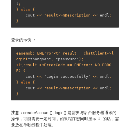
l
; 

} 
else
 { 

cout
 << result->mDescription << 
endl
; 

登录的示例 ：
easemob::EMErrorPtr result = chatClient->l
ogin(
"zhangsan"
, 
"passw0rd"
if
(result->mErrorCode == EMError::NO_ERRO
R) { 

cout
 << 
"Login successfully"
 << 
endl
; 

} 
else
 { 

cout
 << result->mDescription << 
endl
; 

注意：
createAccount(), login() 是需要与后台服务器通讯的
操作，可能需要一定时间，如果程序想同时显示 UI 的话，需
要放在单独线程中处理。